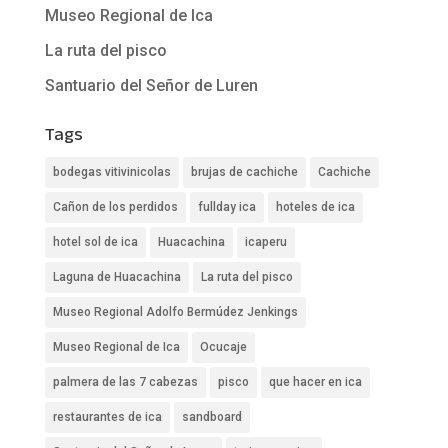
Museo Regional de Ica
La ruta del pisco
Santuario del Señor de Luren
Tags
bodegas vitivinicolas
brujas de cachiche
Cachiche
Cañon de los perdidos
fullday ica
hoteles de ica
hotel sol de ica
Huacachina
icaperu
Laguna de Huacachina
La ruta del pisco
Museo Regional Adolfo Bermúdez Jenkings
Museo Regional de Ica
Ocucaje
palmera de las 7 cabezas
pisco
que hacer en ica
restaurantes de ica
sandboard