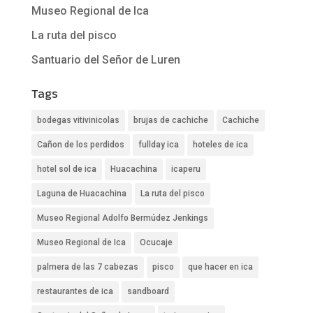
Museo Regional de Ica
La ruta del pisco
Santuario del Señor de Luren
Tags
bodegas vitivinicolas
brujas de cachiche
Cachiche
Cañon de los perdidos
fullday ica
hoteles de ica
hotel sol de ica
Huacachina
icaperu
Laguna de Huacachina
La ruta del pisco
Museo Regional Adolfo Bermúdez Jenkings
Museo Regional de Ica
Ocucaje
palmera de las 7 cabezas
pisco
que hacer en ica
restaurantes de ica
sandboard